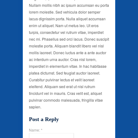
Nullam mollis nibh ac ipsum accumsan eu porta
lorem molestie. Sed vehicula dolor semper
lacus dignissim porta. Nulla aliquet accumsan
enim ut aliquet. Nam ut metus leo. Ut eros
turpis, consectetur vel rutrum vitae, imperdiet
nec mi. Phasellus sed orci lacus. Donec suscipit
molestie porta. Aliquam blandit libero vel nisl
mollis laoreet. Donec luctus ante a ante auctor
ac interdum urna auctor. Cras nisl lorem,
imperdiet in elementum vitae. In hac habitasse
platea dictumst. Sed feugiat auctor laoreet.
Curabitur pulvinar lectus et velit laoreet
eleifend. Aliquam sed erat ut nisl rutrum
tincidunt vel in mauris. Cras velit est, aliquet
pulvinar commodo malesuada, fringilla vitae
sapien.
Post a Reply
Name: *