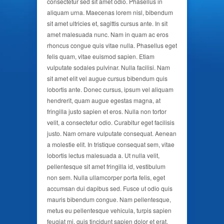
consectetur sed sit amet odio. Phasellus in
aliquam urna. Maecenas lorem nisl, bibendum
sit amet ultricies et, sagittis cursus ante. In sit
amet malesuada nunc. Nam in quam ac eros
rhoncus congue quis vitae nulla. Phasellus eget
felis quam, vitae euismod sapien. Etiam
vulputate sodales pulvinar. Nulla facilisi. Nam
sit amet elit vel augue cursus bibendum quis
lobortis ante. Donec cursus, ipsum vel aliquam
hendrerit, quam augue egestas magna, at
fringilla justo sapien et eros. Nulla non tortor
velit, a consectetur odio. Curabitur eget facilisis
justo. Nam ornare vulputate consequat. Aenean
a molestie elit. In tristique consequat sem, vitae
lobortis lectus malesuada a. Ut nulla velit,
pellentesque sit amet fringilla id, vestibulum
non sem. Nulla ullamcorper porta felis, eget
accumsan dui dapibus sed. Fusce ut odio quis
mauris bibendum congue. Nam pellentesque,
metus eu pellentesque vehicula, turpis sapien
feugiat mi, quis tincidunt sapien dolor et erat.